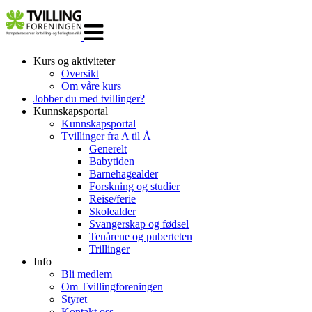
Veksle
navigasjon
Kurs og aktiviteter
Oversikt
Om våre kurs
Jobber du med tvillinger?
Kunnskapsportal
Kunnskapsportal
Tvillinger fra A til Å
Generelt
Babytiden
Barnehagealder
Forskning og studier
Reise/ferie
Skolealder
Svangerskap og fødsel
Tenårene og puberteten
Trillinger
Info
Bli medlem
Om Tvillingforeningen
Styret
Kontakt oss