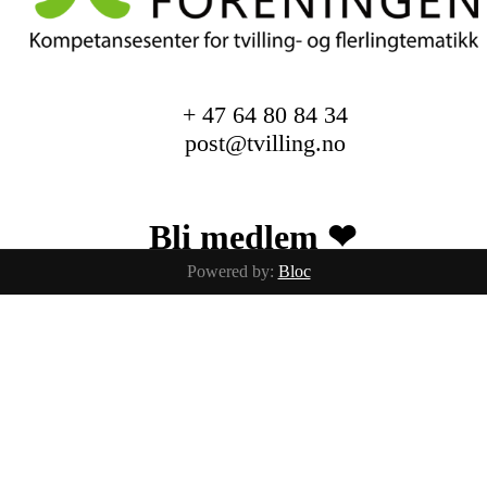
+ 47 64 80 84 34
post@tvilling.no
Bli medlem ❤︎
Powered by:
Bloc
Trykk her for innmelding
Facebook
Instagram
Alle baby og barnebilder er tatt av
fotografix studios