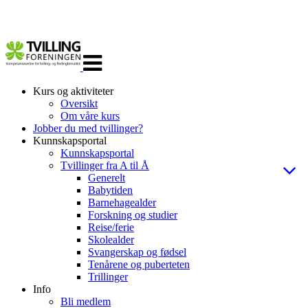
Veksle
navigasjon
Kurs og aktiviteter
Oversikt
Om våre kurs
Jobber du med tvillinger?
Kunnskapsportal
Kunnskapsportal
Tvillinger fra A til Å
Generelt
Babytiden
Barnehagealder
Forskning og studier
Reise/ferie
Skolealder
Svangerskap og fødsel
Tenårene og puberteten
Trillinger
Info
Bli medlem