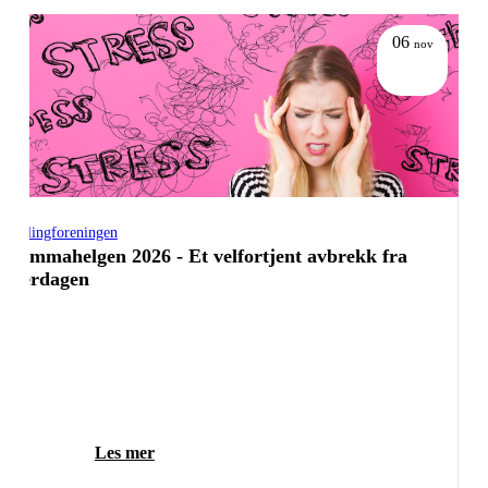
06
nov
Tvillingforeningen
Mammahelgen 2026 - Et velfortjent avbrekk fra
hverdagen
Les mer