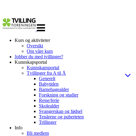
Veksle
navigasjon
Kurs og aktiviteter
Oversikt
Om våre kurs
Jobber du med tvillinger?
Kunnskapsportal
Kunnskapsportal
Tvillinger fra A til Å
Generelt
Babytiden
Barnehagealder
Forskning og studier
Reise/ferie
Skolealder
Svangerskap og fødsel
Tenårene og puberteten
Trillinger
Info
Bli medlem