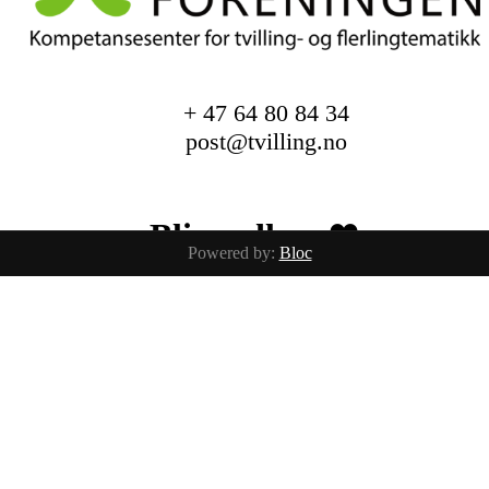
+ 47 64 80 84 34
post@tvilling.no
Bli medlem ❤︎
Powered by:
Bloc
Trykk her for innmelding
Facebook
Instagram
Alle baby og barnebilder er tatt av
fotografix studios