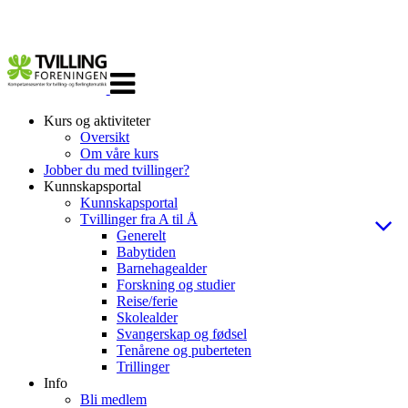
Veksle
navigasjon
Kurs og aktiviteter
Oversikt
Om våre kurs
Jobber du med tvillinger?
Kunnskapsportal
Kunnskapsportal
Tvillinger fra A til Å
Generelt
Babytiden
Barnehagealder
Forskning og studier
Reise/ferie
Skolealder
Svangerskap og fødsel
Tenårene og puberteten
Trillinger
Info
Bli medlem