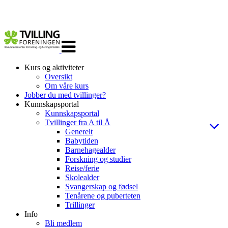
Veksle
navigasjon
Kurs og aktiviteter
Oversikt
Om våre kurs
Jobber du med tvillinger?
Kunnskapsportal
Kunnskapsportal
Tvillinger fra A til Å
Generelt
Babytiden
Barnehagealder
Forskning og studier
Reise/ferie
Skolealder
Svangerskap og fødsel
Tenårene og puberteten
Trillinger
Info
Bli medlem