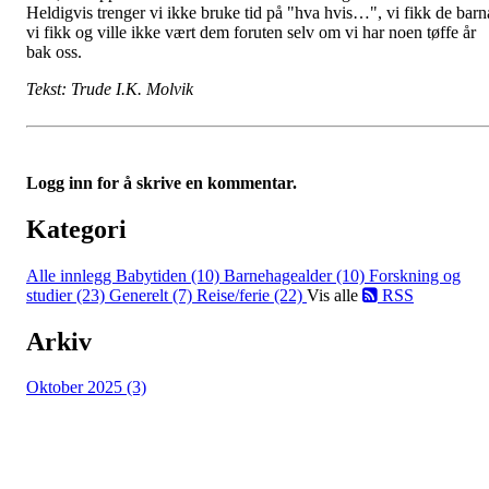
Heldigvis trenger vi ikke bruke tid på "hva hvis…", vi fikk de barn
vi fikk og ville ikke vært dem foruten selv om vi har noen tøffe år
bak oss.
Tekst: Trude I.K. Molvik
Logg inn for å skrive en kommentar.
Kategori
Alle innlegg
Babytiden (10)
Barnehagealder (10)
Forskning og
studier (23)
Generelt (7)
Reise/ferie (22)
Vis alle
RSS
Arkiv
Oktober 2025 (3)