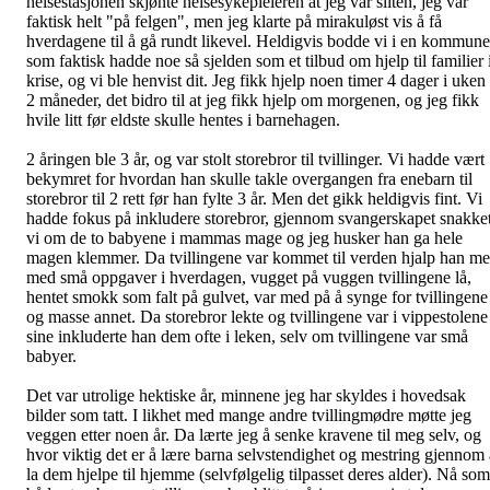
helsestasjonen skjønte helsesykepleieren at jeg var sliten, jeg var
faktisk helt "på felgen", men jeg klarte på mirakuløst vis å få
hverdagene til å gå rundt likevel. Heldigvis bodde vi i en kommune
som faktisk hadde noe så sjelden som et tilbud om hjelp til familier 
krise, og vi ble henvist dit. Jeg fikk hjelp noen timer 4 dager i uken 
2 måneder, det bidro til at jeg fikk hjelp om morgenen, og jeg fikk
hvile litt før eldste skulle hentes i barnehagen.
2 åringen ble 3 år, og var stolt storebror til tvillinger. Vi hadde vært
bekymret for hvordan han skulle takle overgangen fra enebarn til
storebror til 2 rett før han fylte 3 år. Men det gikk heldigvis fint. Vi
hadde fokus på inkludere storebror, gjennom svangerskapet snakke
vi om de to babyene i mammas mage og jeg husker han ga hele
magen klemmer. Da tvillingene var kommet til verden hjalp han m
med små oppgaver i hverdagen, vugget på vuggen tvillingene lå,
hentet smokk som falt på gulvet, var med på å synge for tvillingene
og masse annet. Da storebror lekte og tvillingene var i vippestolene
sine inkluderte han dem ofte i leken, selv om tvillingene var små
babyer.
Det var utrolige hektiske år, minnene jeg har skyldes i hovedsak
bilder som tatt. I likhet med mange andre tvillingmødre møtte jeg
veggen etter noen år. Da lærte jeg å senke kravene til meg selv, og
hvor viktig det er å lære barna selvstendighet og mestring gjennom 
la dem hjelpe til hjemme (selvfølgelig tilpasset deres alder). Nå som