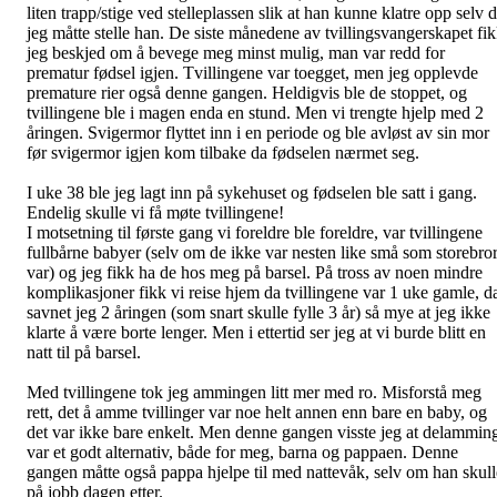
liten trapp/stige ved stelleplassen slik at han kunne klatre opp selv 
jeg måtte stelle han. De siste månedene av tvillingsvangerskapet fi
jeg beskjed om å bevege meg minst mulig, man var redd for
prematur fødsel igjen. Tvillingene var toegget, men jeg opplevde
premature rier også denne gangen. Heldigvis ble de stoppet, og
tvillingene ble i magen enda en stund. Men vi trengte hjelp med 2
åringen. Svigermor flyttet inn i en periode og ble avløst av sin mor
før svigermor igjen kom tilbake da fødselen nærmet seg.
I uke 38 ble jeg lagt inn på sykehuset og fødselen ble satt i gang.
Endelig skulle vi få møte tvillingene!
I motsetning til første gang vi foreldre ble foreldre, var tvillingene
fullbårne babyer (selv om de ikke var nesten like små som storebro
var) og jeg fikk ha de hos meg på barsel. På tross av noen mindre
komplikasjoner fikk vi reise hjem da tvillingene var 1 uke gamle, d
savnet jeg 2 åringen (som snart skulle fylle 3 år) så mye at jeg ikke
klarte å være borte lenger. Men i ettertid ser jeg at vi burde blitt en
natt til på barsel.
Med tvillingene tok jeg ammingen litt mer med ro. Misforstå meg
rett, det å amme tvillinger var noe helt annen enn bare en baby, og
det var ikke bare enkelt. Men denne gangen visste jeg at delammin
var et godt alternativ, både for meg, barna og pappaen. Denne
gangen måtte også pappa hjelpe til med nattevåk, selv om han skull
på jobb dagen etter.