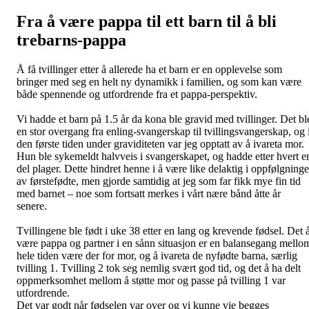
Fra å være pappa til ett barn til å bli
trebarns-pappa
Å få tvillinger etter å allerede ha et barn er en opplevelse som
bringer med seg en helt ny dynamikk i familien, og som kan være
både spennende og utfordrende fra et pappa-perspektiv.
Vi hadde et barn på 1.5 år da kona ble gravid med tvillinger. Det bl
en stor overgang fra enling-svangerskap til tvillingsvangerskap, og 
den første tiden under graviditeten var jeg opptatt av å ivareta mor.
Hun ble sykemeldt halvveis i svangerskapet, og hadde etter hvert e
del plager. Dette hindret henne i å være like delaktig i oppfølgning
av førstefødte, men gjorde samtidig at jeg som far fikk mye fin tid
med barnet – noe som fortsatt merkes i vårt nære bånd åtte år
senere.
Tvillingene ble født i uke 38 etter en lang og krevende fødsel. Det 
være pappa og partner i en sånn situasjon er en balansegang mello
hele tiden være der for mor, og å ivareta de nyfødte barna, særlig
tvilling 1. Tvilling 2 tok seg nemlig svært god tid, og det å ha delt
oppmerksomhet mellom å støtte mor og passe på tvilling 1 var
utfordrende.
Det var godt når fødselen var over og vi kunne vie begges