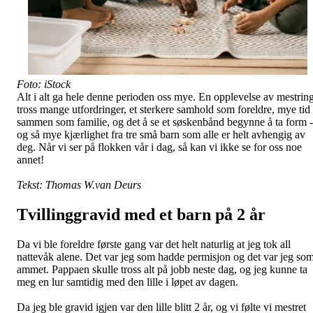
Foto: iStock
Alt i alt ga hele denne perioden oss mye. En opplevelse av mestrin
tross mange utfordringer, et sterkere samhold som foreldre, mye tid
sammen som familie, og det å se et søskenbånd begynne å ta form -
og så mye kjærlighet fra tre små barn som alle er helt avhengig av
deg. Når vi ser på flokken vår i dag, så kan vi ikke se for oss noe
annet!
Tekst: Thomas W.van Deurs
Tvillinggravid med et barn på 2 år
Da vi ble foreldre første gang var det helt naturlig at jeg tok all
nattevåk alene. Det var jeg som hadde permisjon og det var jeg so
ammet. Pappaen skulle tross alt på jobb neste dag, og jeg kunne ta
meg en lur samtidig med den lille i løpet av dagen.
Da jeg ble gravid igjen var den lille blitt 2 år, og vi følte vi mestret