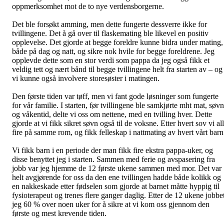
oppmerksomhet mot de to nye verdensborgerne.
Det ble forsøkt amming, men dette fungerte dessverre ikke for
tvillingene. Det å gå over til flaskemating ble likevel en positiv
opplevelse. Det gjorde at begge foreldre kunne bidra under mating,
både på dag og natt, og sikre nok hvile for begge foreldrene. Jeg
opplevde dette som en stor verdi som pappa da jeg også fikk et
veldig tett og nært bånd til begge tvillingene helt fra starten av – og
vi kunne også involvere storesøster i matingen.
Den første tiden var tøff, men vi fant gode løsninger som fungerte
for vår familie. I starten, før tvillingene ble samkjørte mht mat, søvn
og våkentid, delte vi oss om nettene, med en tvilling hver. Dette
gjorde at vi fikk sikret søvn også til de voksne. Etter hvert sov vi al
fire på samme rom, og fikk felleskap i nattmating av hvert vårt bar
Vi fikk barn i en periode der man fikk fire ekstra pappa-uker, og
disse benyttet jeg i starten. Sammen med ferie og avspasering fra
jobb var jeg hjemme de 12 første ukene sammen med mor. Det var
helt avgjørende for oss da den ene tvillingen hadde både kolikk og
en nakkeskade etter fødselen som gjorde at barnet måtte hyppig til
fysioterapeut og trenes flere ganger daglig. Etter de 12 ukene jobbe
jeg 60 % over noen uker for å sikre at vi kom oss gjennom den
første og mest krevende tiden.