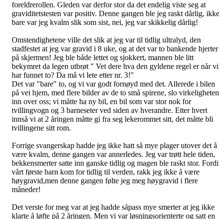
foreldrerollen. Gleden var derfor stor da det endelig viste seg at
graviditetstesten var positiv. Denne gangen ble jeg raskt dårlig, ikk
bare var jeg kvalm slik som sist, nei, jeg var skikkelig dårlig!
Omstendighetene ville det slik at jeg var til tidlig ultralyd, den
stadfestet at jeg var gravid i 8 uke, og at det var to bankende hjerter
på skjermen! Jeg ble både lettet og sjokkert, mannen ble litt
bekymret da legen utbrøt " Vet dere hva den gyldene regel er når vi
har funnet to? Da må vi lete etter nr. 3!"
Det var "bare" to, og vi var godt fornøyd med det. Allerede i bilen
på vei hjem, med flere bilder av de to små spirene, slo virkeligheten
inn over oss; vi måtte ha ny bil, en bil som var stor nok for
tvillingvogn og 3 barneseter ved siden av hverandre. Etter hvert
innså vi at 2 åringen måtte gi fra seg lekerommet sitt, det måtte bli
tvillingene sitt rom.
Forrige svangerskap hadde jeg ikke hatt så mye plager utover det å
være kvalm, denne gangen var annerledes. Jeg var trøtt hele tiden,
bekkensmerter satte inn ganske tidlig og magen ble raskt stor. Fordi
vårt første barn kom for tidlig til verden, rakk jeg ikke å være
høygravid,men denne gangen følte jeg meg høygravid i flere
måneder!
Det verste for meg var at jeg hadde såpass mye smerter at jeg ikke
klarte å løfte på 2 åringen. Men vi var løsningsorienterte og satt en