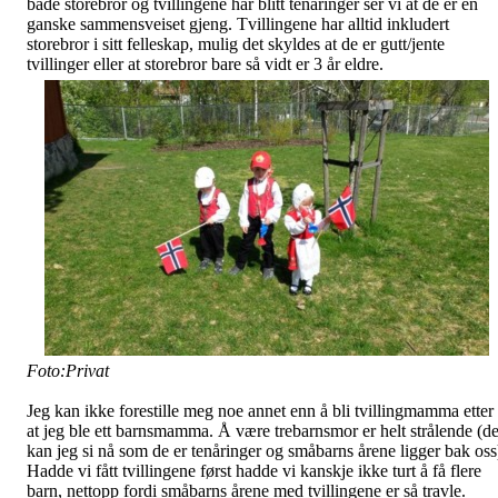
både storebror og tvillingene har blitt tenåringer ser vi at de er en
ganske sammensveiset gjeng. Tvillingene har alltid inkludert
storebror i sitt felleskap, mulig det skyldes at de er gutt/jente
tvillinger eller at storebror bare så vidt er 3 år eldre.
Foto:Privat
Jeg kan ikke forestille meg noe annet enn å bli tvillingmamma etter
at jeg ble ett barnsmamma. Å være trebarnsmor er helt strålende (de
kan jeg si nå som de er tenåringer og småbarns årene ligger bak oss
Hadde vi fått tvillingene først hadde vi kanskje ikke turt å få flere
barn, nettopp fordi småbarns årene med tvillingene er så travle.