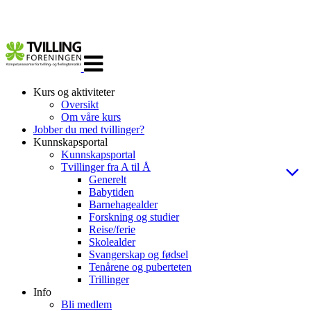
Veksle
navigasjon
Kurs og aktiviteter
Oversikt
Om våre kurs
Jobber du med tvillinger?
Kunnskapsportal
Kunnskapsportal
Tvillinger fra A til Å
Generelt
Babytiden
Barnehagealder
Forskning og studier
Reise/ferie
Skolealder
Svangerskap og fødsel
Tenårene og puberteten
Trillinger
Info
Bli medlem