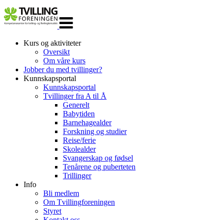
Veksle
navigasjon
Kurs og aktiviteter
Oversikt
Om våre kurs
Jobber du med tvillinger?
Kunnskapsportal
Kunnskapsportal
Tvillinger fra A til Å
Generelt
Babytiden
Barnehagealder
Forskning og studier
Reise/ferie
Skolealder
Svangerskap og fødsel
Tenårene og puberteten
Trillinger
Info
Bli medlem
Om Tvillingforeningen
Styret
Kontakt oss