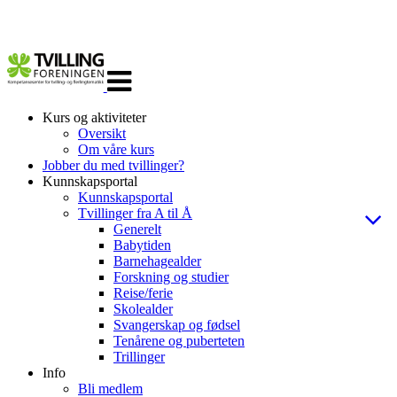
Veksle
navigasjon
Kurs og aktiviteter
Oversikt
Om våre kurs
Jobber du med tvillinger?
Kunnskapsportal
Kunnskapsportal
Tvillinger fra A til Å
Generelt
Babytiden
Barnehagealder
Forskning og studier
Reise/ferie
Skolealder
Svangerskap og fødsel
Tenårene og puberteten
Trillinger
Info
Bli medlem