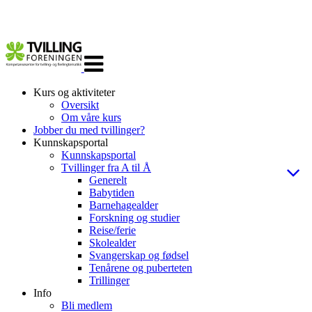
Veksle
navigasjon
Kurs og aktiviteter
Oversikt
Om våre kurs
Jobber du med tvillinger?
Kunnskapsportal
Kunnskapsportal
Tvillinger fra A til Å
Generelt
Babytiden
Barnehagealder
Forskning og studier
Reise/ferie
Skolealder
Svangerskap og fødsel
Tenårene og puberteten
Trillinger
Info
Bli medlem