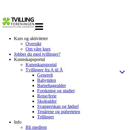
Veksle
navigasjon
Kurs og aktiviteter
Oversikt
Om våre kurs
Jobber du med tvillinger?
Kunnskapsportal
Kunnskapsportal
Tvillinger fra A til Å
Generelt
Babytiden
Barnehagealder
Forskning og studier
Reise/ferie
Skolealder
Svangerskap og fødsel
Tenårene og puberteten
Trillinger
Info
Bli medlem