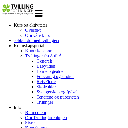
Veksle
navigasjon
Kurs og aktiviteter
Oversikt
Om våre kurs
Jobber du med tvillinger?
Kunnskapsportal
Kunnskapsportal
Tvillinger fra A til Å
Generelt
Babytiden
Barnehagealder
Forskning og studier
Reise/ferie
Skolealder
Svangerskap og fødsel
Tenårene og puberteten
Trillinger
Info
Bli medlem
Om Tvillingforeningen
Styret
Kontakt oss