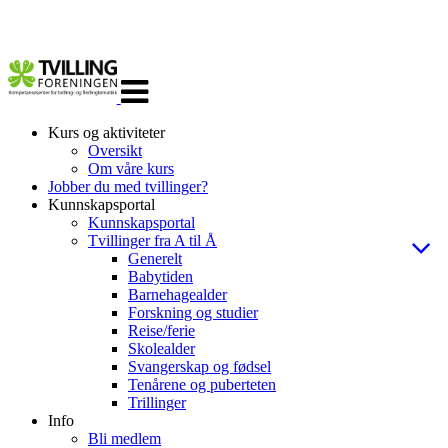
Veksle
navigasjon
Kurs og aktiviteter
Oversikt
Om våre kurs
Jobber du med tvillinger?
Kunnskapsportal
Kunnskapsportal
Tvillinger fra A til Å
Generelt
Babytiden
Barnehagealder
Forskning og studier
Reise/ferie
Skolealder
Svangerskap og fødsel
Tenårene og puberteten
Trillinger
Info
Bli medlem