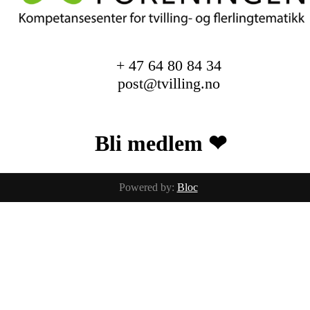
+ 47 64 80 84 34
post@tvilling.no
Bli medlem ❤︎
Trykk her for innmelding
Powered by:
Bloc
Facebook
Instagram
Alle baby og barnebilder er tatt av
fotografix studios