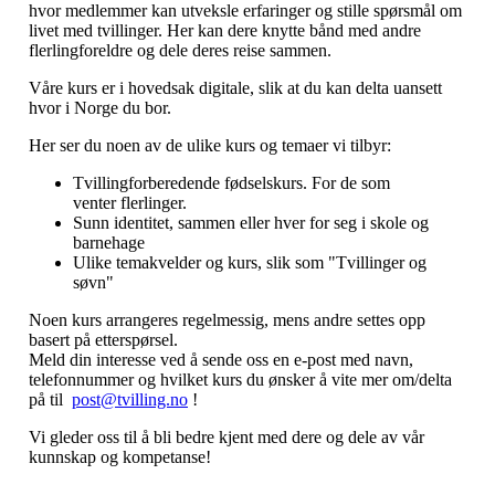
hvor medlemmer kan utveksle erfaringer og stille spørsmål om
livet med tvillinger. Her kan dere knytte bånd med andre
flerlingforeldre og dele deres reise sammen.
Våre kurs er i hovedsak digitale, slik at du kan delta uansett
hvor i Norge du bor.
Her ser du noen av de ulike kurs og temaer vi tilbyr:
Tvillingforberedende
fødselskurs
. For de som
venter
flerlinger
.
Sunn identitet, sammen eller hver for seg i skole og
barnehage
Ulike temakvelder og kurs, slik som "Tvillinger og
søvn"
Noen kurs arrangeres regelmessig, mens andre settes opp
basert på etterspørsel.
Meld din interesse ved å sende oss en e-post med navn,
telefonnummer og hvilket kurs du ønsker å vite mer om/delta
på til
post@tvilling.no
!
Vi gleder oss til å bli bedre kjent med dere og dele av vår
kunnskap og kompetanse!