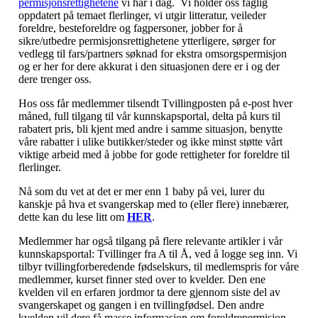
permisjonsrettighetene
vi har i dag. Vi holder oss faglig
oppdatert på temaet flerlinger, vi utgir litteratur, veileder
foreldre, besteforeldre og fagpersoner, jobber for å
sikre/utbedre permisjonsrettighetene ytterligere, sørger for
vedlegg til fars/partners søknad for ekstra omsorgspermisjon
og er her for dere akkurat i den situasjonen dere er i og der
dere trenger oss.
Hos oss får medlemmer tilsendt Tvillingposten på e-post hver
måned, full tilgang til vår kunnskapsportal
, delta på
kurs til
rabatert pris,
bli kjent med andre i samme situasjon,
benytte
våre
rabatter i
ulike butikker
/steder
og ikke minst støtte vårt
viktige arbeid med å jobbe for gode rettigheter for
foreldre til
flerlinger
.
Nå som du vet at det er mer enn 1 baby på vei, lurer du
kanskje på hva et svangerskap med to (eller flere) innebærer,
dette kan du lese litt om
HER
.
Medlemmer har også tilgang på flere relevante artikler i vår
kunnskapsportal: Tvillinger fra A til Å, ved å logge seg inn. Vi
tilbyr tvillingforberedende fødselskurs, til medlemspris for våre
medlemmer, kurset finner sted over to kvelder. Den ene
kvelden vil en erfaren jordmor ta dere gjennom siste del av
svangerskapet og gangen i en tvillingfødsel. Den andre
kvelden vil dere få masse informasjon om foreldrepermisjon