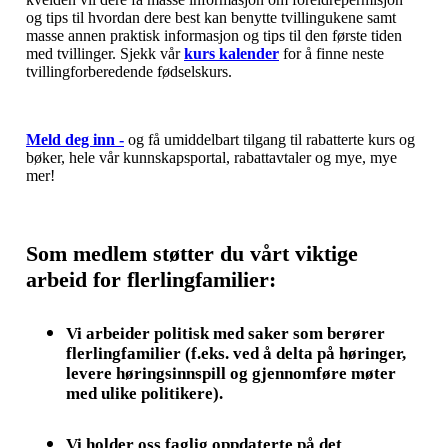
og tips til hvordan dere best kan benytte tvillingukene samt
masse annen praktisk informasjon og tips til den første tiden
med tvillinger. Sjekk vår
kurs kalender
for å finne neste
tvillingforberedende fødselskurs.
Meld deg inn
-
og få umiddelbart tilgang til rabatterte kurs og
bøker, hele vår kunnskapsportal, rabattavtaler og mye, mye
mer!
Som medlem støtter du vårt viktige
arbeid for flerlingfamilier
:
Vi arbeider politisk med saker som berører
flerlingfamilier (f.eks. ved å delta på høringer,
levere høringsinnspill og gjennomføre møter
med ulike politikere).
Vi holder oss faglig oppdaterte på det