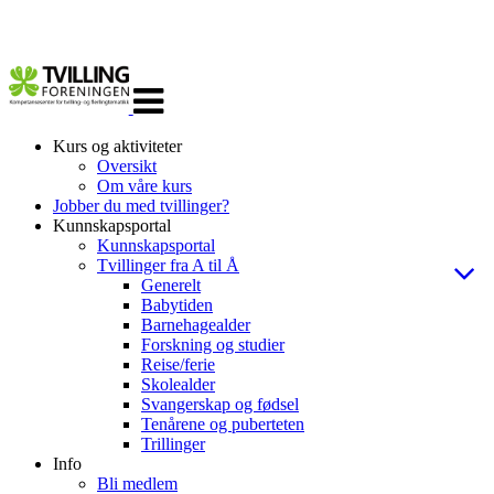
Veksle
navigasjon
Kurs og aktiviteter
Oversikt
Om våre kurs
Jobber du med tvillinger?
Kunnskapsportal
Kunnskapsportal
Tvillinger fra A til Å
Generelt
Babytiden
Barnehagealder
Forskning og studier
Reise/ferie
Skolealder
Svangerskap og fødsel
Tenårene og puberteten
Trillinger
Info
Bli medlem