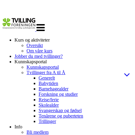
Veksle
navigasjon
Kurs og aktiviteter
Oversikt
Om våre kurs
Jobber du med tvillinger?
Kunnskapsportal
Kunnskapsportal
Tvillinger fra A til Å
Generelt
Babytiden
Barnehagealder
Forskning og studier
Reise/ferie
Skolealder
Svangerskap og fødsel
Tenårene og puberteten
Trillinger
Info
Bli medlem