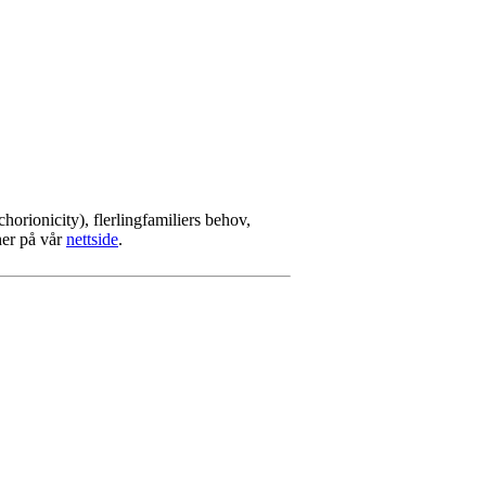
horionicity), flerlingfamiliers behov,
her på vår
nettside
.