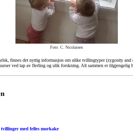
Foto: C. Nicolaisen
sk, finnes det nyttig informasjon om ulike tvillingtyper (zygosity and c
surser ved tap av flerling og ulik forskning. Alt sammen er tilgjengelig 
en
 tvillinger med felles morkake