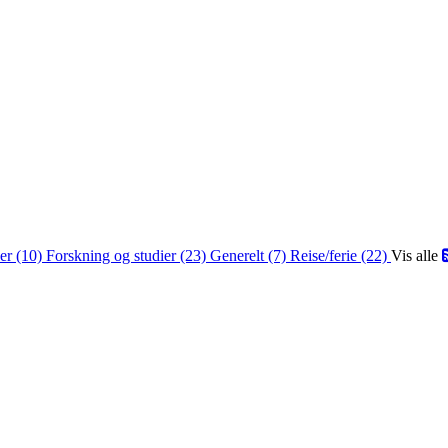
er (10)
Forskning og studier (23)
Generelt (7)
Reise/ferie (22)
Vis alle