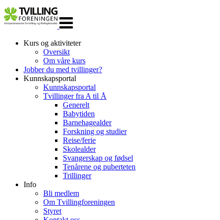
Veksle
navigasjon
Kurs og aktiviteter
Oversikt
Om våre kurs
Jobber du med tvillinger?
Kunnskapsportal
Kunnskapsportal
Tvillinger fra A til Å
Generelt
Babytiden
Barnehagealder
Forskning og studier
Reise/ferie
Skolealder
Svangerskap og fødsel
Tenårene og puberteten
Trillinger
Info
Bli medlem
Om Tvillingforeningen
Styret
Kontakt oss