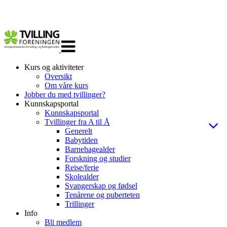
Veksle
navigasjon
Kurs og aktiviteter
Oversikt
Om våre kurs
Jobber du med tvillinger?
Kunnskapsportal
Kunnskapsportal
Tvillinger fra A til Å
Generelt
Babytiden
Barnehagealder
Forskning og studier
Reise/ferie
Skolealder
Svangerskap og fødsel
Tenårene og puberteten
Trillinger
Info
Bli medlem