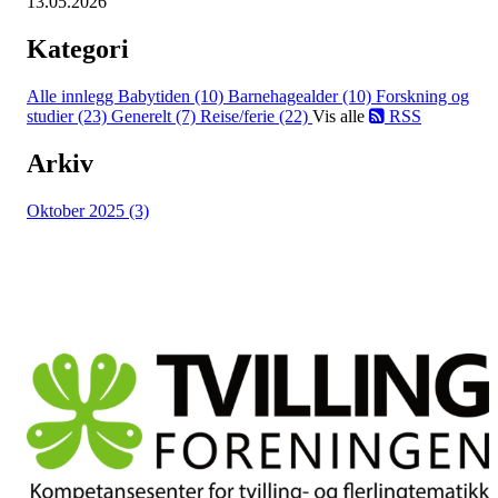
13.05.2026
Kategori
Alle innlegg
Babytiden (10)
Barnehagealder (10)
Forskning og
studier (23)
Generelt (7)
Reise/ferie (22)
Vis alle
RSS
Arkiv
Oktober 2025 (3)