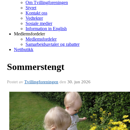
Om Tvillingforeningen
Styret
Kontakt oss
Vedtekter
Sosiale medier
Information in English
Medlemsfordeler
Medlemsfordeler
Samarbeidsavtaler og rabatter
Nettbutikk
Sommerstengt
Postet av
Tvillingforeningen
den
30. jun 2026