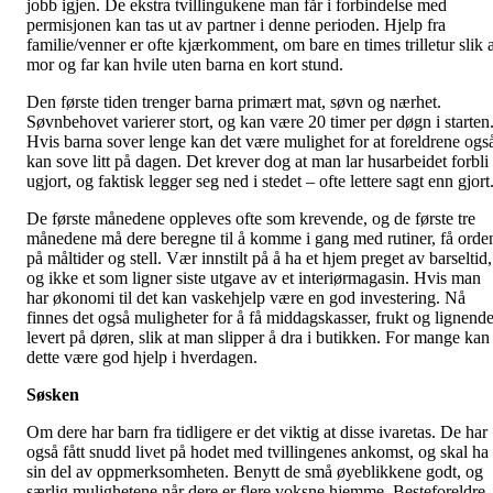
jobb igjen. De ekstra tvillingukene man får i forbindelse med
permisjonen kan tas ut av partner i denne perioden. Hjelp fra
familie/venner er ofte kjærkomment, om bare en times trilletur slik a
mor og far kan hvile uten barna en kort stund.
Den første tiden trenger barna primært mat, søvn og nærhet.
Søvnbehovet varierer stort, og kan være 20 timer per døgn i starten
Hvis barna sover lenge kan det være mulighet for at foreldrene ogs
kan sove litt på dagen. Det krever dog at man lar husarbeidet forbli
ugjort, og faktisk legger seg ned i stedet – ofte lettere sagt enn gjort
De første månedene oppleves ofte som krevende, og de første tre
månedene må dere beregne til å komme i gang med rutiner, få orde
på måltider og stell. Vær innstilt på å ha et hjem preget av barseltid,
og ikke et som ligner siste utgave av et interiørmagasin. Hvis man
har økonomi til det kan vaskehjelp være en god investering. Nå
finnes det også muligheter for å få middagskasser, frukt og lignend
levert på døren, slik at man slipper å dra i butikken. For mange kan
dette være god hjelp i hverdagen.
Søsken
Om dere har barn fra tidligere er det viktig at disse ivaretas. De har
også fått snudd livet på hodet med tvillingenes ankomst, og skal ha
sin del av oppmerksomheten. Benytt de små øyeblikkene godt, og
særlig mulighetene når dere er flere voksne hjemme. Besteforeldre