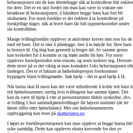
helsestasjonen om de kan tilrettelegge slik at kontrollene blir enkler
for dere. Det er en stor fordel om man kan være to voksne om
besøkene til helsestasjonen; å håndtere begge barn kan fort bli
strabasiøst. For noen foreldre er det enklere å ta kontrollene på
forskjellige dager, slik at hvert barn får full oppmerksomhet under
sin kontrolltime.
Mange tvillingforeldre opplever at aktiviteter krever mer enn for de
med ett barn. Det er mer å planlegge, mer å ta høyde for, flere barn 
ta hensyn til. Og ting kan generelt ta lengre tid. Av samme grunn
kan terskelen for å komme ut og møte andre bli høy. For noen
oppleves barselperioden som ensom, og noen isolerer seg. Dersom
dette tærer på er det viktig at man kontakter f.eks helsestasjonen ell
fastlegen. Det er et faktum at fødselsdepresjon forekommer
hyppigere blant tvillingmødre. Søk hjelp – det er god hjelp å få.
Når barna skal få navn kan det være utfordrende å koble rett barn ti
rett fødselsnummer, særlig hvis tvillingene har samme kjønn. Det
kan da være til hjelp å vite at personnummer tildels synkedne, dvs.
at tvilling 1 hos sammekjønnstvillinger får høyest nummer (de tre
første siffer etter fødselsdato). Mer om fødselsnummerets
oppbyggning kan leses på
skatteetaten.no
I løpet av foreldrepermisjonen kan man oppleve at begge barna blir
syke samtidig. Dette kan oppleves ekstra krevende for den av