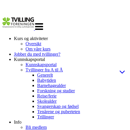
Veksle
navigasjon
Kurs og aktiviteter
Oversikt
Om våre kurs
Jobber du med tvillinger?
Kunnskapsportal
Kunnskapsportal
Tvillinger fra A til Å
Generelt
Babytiden
Barnehagealder
Forskning og studier
Reise/ferie
Skolealder
Svangerskap og fødsel
Tenårene og puberteten
Trillinger
Info
Bli medlem