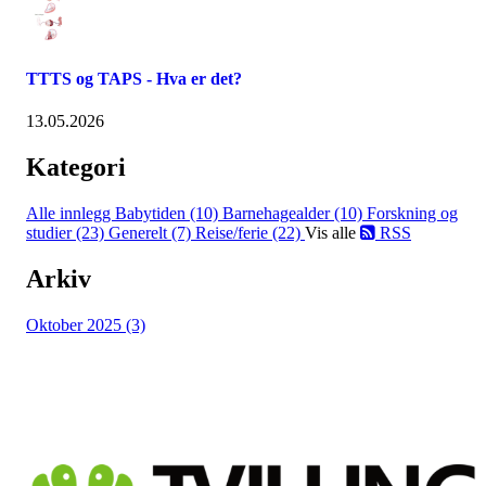
TTTS og TAPS - Hva er det?
13.05.2026
Kategori
Alle innlegg
Babytiden (10)
Barnehagealder (10)
Forskning og
studier (23)
Generelt (7)
Reise/ferie (22)
Vis alle
RSS
Arkiv
Oktober 2025 (3)