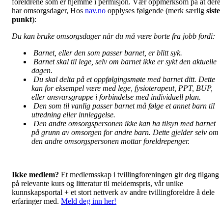
foreldrene som er hjemme i permisjon. Vær oppmerksom på at der
har omsorgsdager, Hos
nav.no
opplyses følgende (merk særlig
siste
punkt
):
Du kan bruke omsorgsdager når du må være borte fra jobb fordi:
Barnet, eller den som passer barnet, er blitt syk.
Barnet skal til lege, selv om barnet ikke er sykt den aktuelle
dagen.
Du skal delta på et oppfølgingsmøte med barnet ditt. Dette
kan for eksempel være med lege, fysioterapeut, PPT, BUP,
eller ansvarsgruppe i forbindelse med individuell plan.
Den som til vanlig passer barnet må følge et annet barn til
utredning eller innleggelse.
Den andre omsorgspersonen ikke kan ha tilsyn med barnet
på grunn av omsorgen for andre barn. Dette gjelder selv om
den andre omsorgspersonen mottar foreldrepenger.
Ikke medlem?
Et medlemsskap i tvillingforeningen gir deg tilgang
på relevante kurs og litteratur til meldemspris, vår unike
kunnskapsportal + et stort nettverk av andre tvillingforeldre å dele
erfaringer med.
Meld deg inn her!