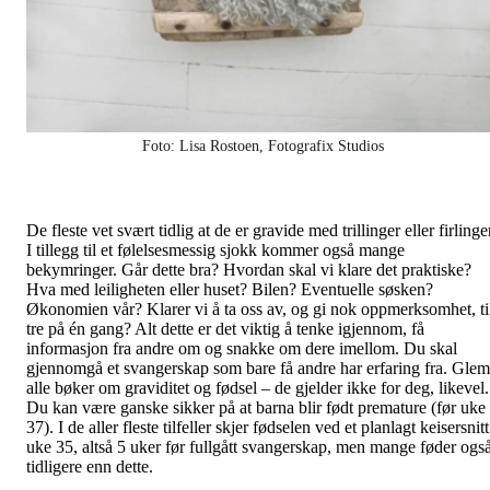
Foto: Lisa Rostoen, Fotografix Studios
De fleste vet svært tidlig at de er gravide med trillinger eller firlinge
I tillegg til et følelsesmessig sjokk kommer også mange
bekymringer. Går dette bra? Hvordan skal vi klare det praktiske?
Hva med leiligheten eller huset? Bilen? Eventuelle søsken?
Økonomien vår? Klarer vi å ta oss av, og gi nok oppmerksomhet, ti
tre på én gang? Alt dette er det viktig å tenke igjennom, få
informasjon fra andre om og snakke om dere imellom. Du skal
gjennomgå et svangerskap som bare få andre har erfaring fra. Glem
alle bøker om graviditet og fødsel – de gjelder ikke for deg, likevel.
Du kan være ganske sikker på at barna blir født premature (før uke
37). I de aller fleste tilfeller skjer fødselen ved et planlagt keisersnitt
uke 35, altså 5 uker før fullgått svangerskap, men mange føder ogs
tidligere enn dette.