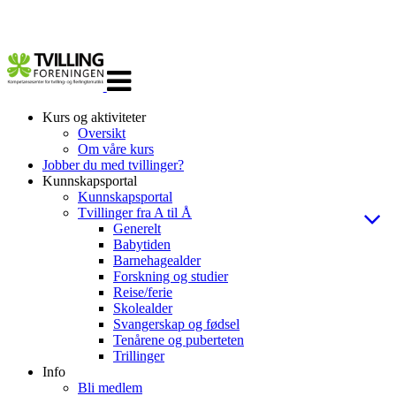
Veksle
navigasjon
Kurs og aktiviteter
Oversikt
Om våre kurs
Jobber du med tvillinger?
Kunnskapsportal
Kunnskapsportal
Tvillinger fra A til Å
Generelt
Babytiden
Barnehagealder
Forskning og studier
Reise/ferie
Skolealder
Svangerskap og fødsel
Tenårene og puberteten
Trillinger
Info
Bli medlem