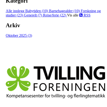
Kategori
Alle innlegg
Babytiden (10)
Barnehagealder (10)
Forskning og
studier (23)
Generelt (7)
Reise/ferie (22)
Vis alle
RSS
Arkiv
Oktober 2025 (3)