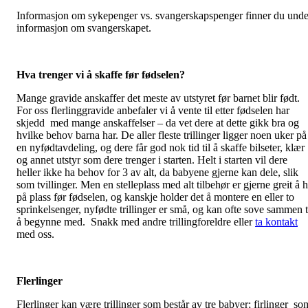
Informasjon om sykepenger vs. svangerskapspenger finner du unde
informasjon om svangerskapet.
Hva trenger vi å skaffe før fødselen?
Mange gravide anskaffer det meste av utstyret før barnet blir født.
For oss flerlinggravide anbefaler vi å vente til etter fødselen har
skjedd med mange anskaffelser – da vet dere at dette gikk bra og
hvilke behov barna har. De aller fleste trillinger ligger noen uker på
en nyfødtavdeling, og dere får god nok tid til å skaffe bilseter, klær
og annet utstyr som dere trenger i starten. Helt i starten vil dere
heller ikke ha behov for 3 av alt, da babyene gjerne kan dele, slik
som tvillinger. Men en stelleplass med alt tilbehør er gjerne greit å 
på plass før fødselen, og kanskje holder det å montere en eller to
sprinkelsenger, nyfødte trillinger er små, og kan ofte sove sammen t
å begynne med. Snakk med andre trillingforeldre eller
ta kontakt
med oss.
Flerlinger
Flerlinger kan være trillinger som består av tre babyer; firlinger so