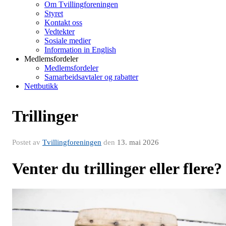
Om Tvillingforeningen
Styret
Kontakt oss
Vedtekter
Sosiale medier
Information in English
Medlemsfordeler
Medlemsfordeler
Samarbeidsavtaler og rabatter
Nettbutikk
Trillinger
Postet av
Tvillingforeningen
den
13. mai 2026
Venter du trillinger eller flere?