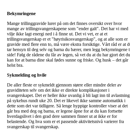
Bekymringene
Mange trillinggravide lurer på om det finnes oversikt over hvor
mange av trillingsvangerskapene som "ender galt". Det har vi med
vilje ikke lagt energi ned i å finne ut. Det vi vet, er at et
trillingsvangerskap er et "høyrisikosvangerskap", og at alle som er
gravide med flere enn to, må være ekstra forsiktige. Vårt råd er at d
tar hensyn til deg selv og barna du bærer, men legg bekymringene t
side! Følg de rådene du får av legen, så vet du at du har gjort det d
kan for at barna dine skal fødes sunne og friske. Og husk – det går
helst bra.
Sykmelding og hvile
De aller fleste er sykmeldt gjennom større eller mindre deler av
graviditeten selv om det ikke er direkte komplikasjoner i
svangerskapet. Det er heller ikke uvanlig å bli lagt inn til avlastning
på sykehus rundt uke 20. Det er likevel ikke samme automatikk i
dette som det var tidligere. Så lenge hyppige kontroller viser at det
går bra med deg og barna, er legene åpne for at du kan fortsette
hverdagslivet i den grad dere sammen finner ut at ikke er for
belastende. Og hva som er et passende aktivitetsnivå varierer fra
svangerskap til svangerskap.