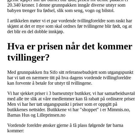
20.340 kroner. I denne grunnpakken inngår diverse utstyr som
babyen trenger fra fødsel, slik som seng, vogn og bilstol.
I artikkelen møter vi et par vordende tvillingforeldre som raskt har
skjønt at det er mye som skal ordnes før tvillingene blir født, og at
det blir en del dobble innkjøp.
Hva er prisen når det kommer
tvillinger?
Med grunnpakken fra Sifo sitt referansebudsjett som utgangspunkt
har vi tatt en nærmere titt på hva dagens vordende tvillingforeldre
kan forvente å betale for utstyr til tvillingene.
Vi har sjekket priser i 3 barneutstyr butikker, vi har samarbeidsavtal
med alle tre slik at våre medlemmer kan få rabatt på ordinære priser
Men vi har her tatt utgangspunkt i priser som er oppgitt på
butikkenes nettsider. Butikkene vi har "shoppet" i er Mimmis.no,
Barnas Hus og Lilleprinsen.no
Vordende foreldre ønsker gjerne å få plass følgende før barna
kommer: