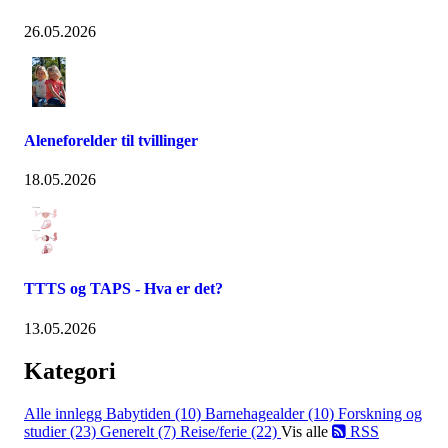
26.05.2026
Aleneforelder til tvillinger
18.05.2026
TTTS og TAPS - Hva er det?
13.05.2026
Kategori
Alle innlegg
Babytiden (10)
Barnehagealder (10)
Forskning og
studier (23)
Generelt (7)
Reise/ferie (22)
Vis alle
RSS