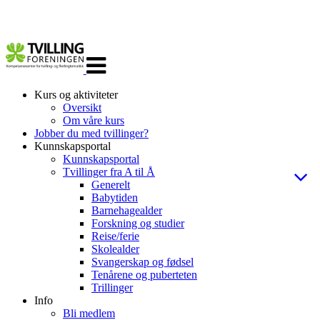
Veksle
navigasjon
Kurs og aktiviteter
Oversikt
Om våre kurs
Jobber du med tvillinger?
Kunnskapsportal
Kunnskapsportal
Tvillinger fra A til Å
Generelt
Babytiden
Barnehagealder
Forskning og studier
Reise/ferie
Skolealder
Svangerskap og fødsel
Tenårene og puberteten
Trillinger
Info
Bli medlem