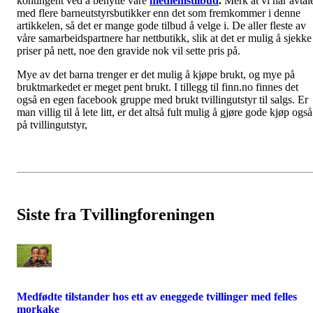
kontingent ved å benytte våre
medlemstilbud
.
Merk at vi har avtal
med flere barneutstyrsbutikker enn det som fremkommer i denne
artikkelen, så det er mange gode tilbud å velge i.
De aller fleste av
våre samarbeidspartnere har nettbutikk, slik at det er mulig å sjekke
priser på nett, noe den gravide nok vil sette pris på.
Mye av det barna trenger er det mulig å kjøpe brukt, og mye på
bruktmarkedet er meget pent brukt. I tillegg til finn.no finnes det
også en egen facebook gruppe med brukt tvillingutstyr til salgs. Er
man villig til å lete litt, er det altså fult mulig å gjøre gode kjøp også
på tvillingutstyr,
Siste fra Tvillingforeningen
Medfødte tilstander hos ett av eneggede tvillinger med felles
morkake