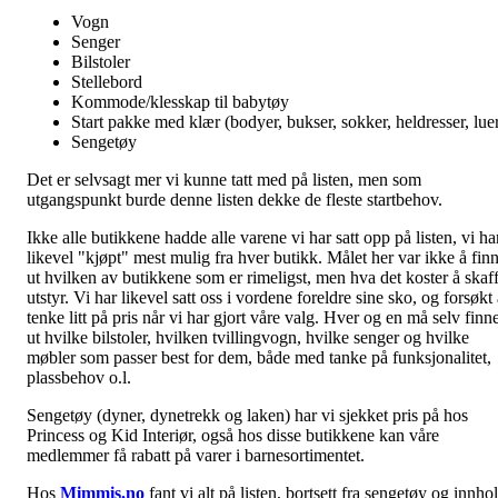
Vogn
Senger
Bilstoler
Stellebord
Kommode/klesskap til babytøy
Start pakke med klær (bodyer, bukser, sokker, heldresser, lue
Sengetøy
Det er selvsagt mer vi kunne tatt med på listen, men som
utgangspunkt burde denne listen dekke de fleste startbehov.
Ikke alle butikkene hadde alle varene vi har satt opp på listen, vi ha
likevel "kjøpt" mest mulig fra hver butikk. Målet her var ikke å fin
ut hvilken av butikkene som er rimeligst, men hva det koster å skaf
utstyr. Vi har likevel satt oss i vordene foreldre sine sko, og forsøkt
tenke litt på pris når vi har gjort våre valg. Hver og en må selv finn
ut hvilke bilstoler, hvilken tvillingvogn, hvilke senger og hvilke
møbler som passer best for dem, både med tanke på funksjonalitet,
plassbehov o.l.
Sengetøy (dyner, dynetrekk og laken) har vi sjekket pris på hos
Princess og Kid Interiør, også hos disse butikkene kan våre
medlemmer få rabatt på varer i barnesortimentet.
Hos
Mimmis.no
fant vi alt på listen, bortsett fra sengetøy og innho