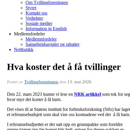
Om Tvillingforeningen
Styret
Kontakt oss
Vedtekter
Sosiale medier
Information in English
Medlemsfordeler
Medlemsfordeler
Samarbeidsavtaler og rabatter
Nettbutikk
Hva koster det å få tvillinger
Postet av
Tvillingforeningen
den
13. mai 2026
Den 22. mars 2023 kunne vi lese en
NRK artikkel
som tok for se
hvor mye det koster å få barn.
Det vises til at Statens institutt for forbruksforskning (Sifo) har lage
et referansebudsjett som skal vise oss kostnadene ved det å få barn
I referansebudjsettet er det satt opp en grunnpakke som foreldre
gjerne kjøper inn før barnet blir født, prisen for denne pakken er