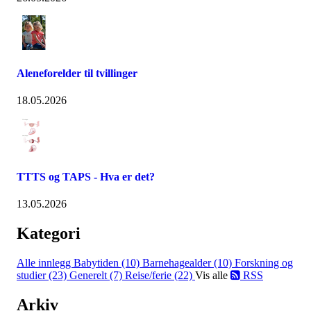
Aleneforelder til tvillinger
18.05.2026
TTTS og TAPS - Hva er det?
13.05.2026
Kategori
Alle innlegg
Babytiden (10)
Barnehagealder (10)
Forskning og
studier (23)
Generelt (7)
Reise/ferie (22)
Vis alle
RSS
Arkiv