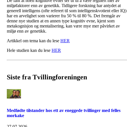
De fant at noen kognitive evner ser ut til å være regulert mer av
miljøfaktorer enn av genetikk. Tidligere forskning har antydet at
generell intelligens (ofte referert til som intelligenskvotient eller IQ)
har en arvelighet som varierer fra 50 % til 80 %. Det fremgår av
denne nye studien at en annen type kognitiv evne, kjent som
metakognisjon og mentalisering, kan være mye mer påvirket av
miljø enn av genetikk.
Artikkel om tema kan du lese
HER
Hele studien kan du lese
HER
Siste fra Tvillingforeningen
Medfødte tilstander hos ett av eneggede tvillinger med felles
morkake
27.07.2026