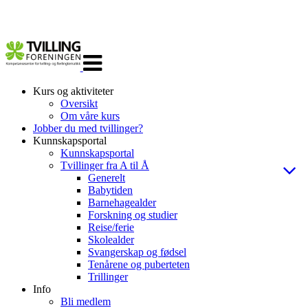
Veksle
navigasjon
Kurs og aktiviteter
Oversikt
Om våre kurs
Jobber du med tvillinger?
Kunnskapsportal
Kunnskapsportal
Tvillinger fra A til Å
Generelt
Babytiden
Barnehagealder
Forskning og studier
Reise/ferie
Skolealder
Svangerskap og fødsel
Tenårene og puberteten
Trillinger
Info
Bli medlem